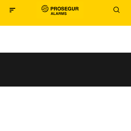
yellow
cotizador_landings_sem_alarmas_desktop-
yellow
cotizador_landings_sem_alarmas_generico
yellow
cotizador_landings_sem_alarmas_desktop-
yellow-mobile
cotizador_landings_sem_alarmas_desktop-
yellow-nos
cotizador_landings_rrss_alarmas_desktop-
yellow