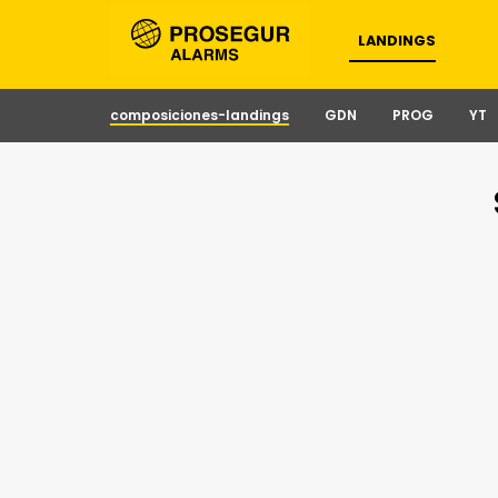
LANDINGS
composiciones-landings
GDN
PROG
YT