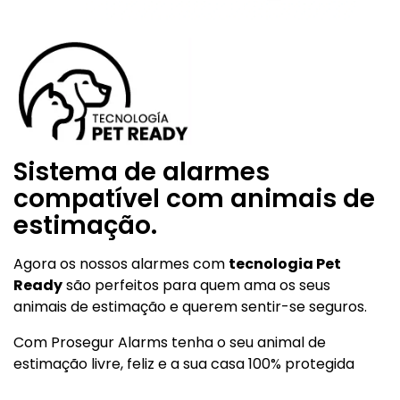
cotizador_landings_semktalarmas_desktop
yellow
cotizador_landings_semktalarmas_desktop
blackweek2024
cotizador_landings_sem_alarmas_desktop-
Sistema de alarmes
yellow
compatível com animais de
estimação.
cotizador_landings_sem_alarmas_desktop-
yellow
Agora os nossos alarmes com
tecnologia Pet
Ready
são perfeitos para quem ama os seus
cotizador_landings_sem_alarmas_criteo_b
animais de estimação e querem sentir-se seguros.
Com Prosegur Alarms tenha o seu animal de
header_LP´s_oferta
estimação livre, feliz e a sua casa 100% protegida
cotizador_landings_sem_melhor_alarme_de