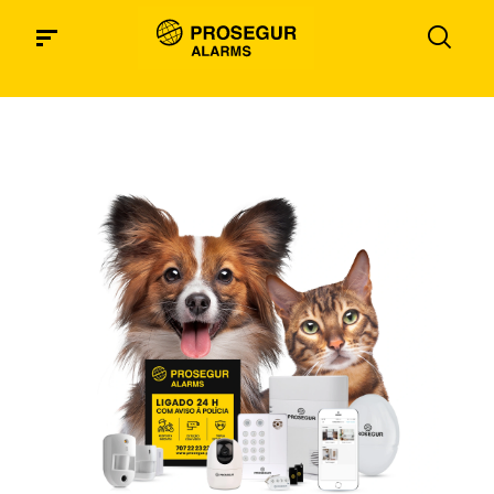
cotizador_landings_sem_alarmas_generico
yellow
cotizador_landings_sem_alarmas_desktop-
yellow-mobile
cotizador_landings_sem_alarmas_desktop-
yellow-nos
cotizador_landings_rrss_alarmas_desktop-
yellow
cotizador_landings_sem_alarmas_desktop
cotizador_landings_sem_alarmas_empresa