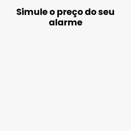
blackweek2024
Simule o preço do seu
alarme
cotizador_landings_sem_alarmas_desktop-
yellow
cotizador_landings_sem_alarmas_desktop-
yellow
cotizador_landings_sem_alarmas_criteo_b
header_LP´s_oferta
cotizador_landings_sem_melhor_alarme_de
cotizador_landings_sem_videovigilancia_de