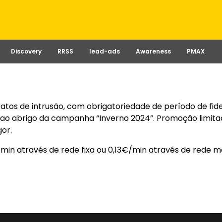
Discovery
RRSS
lead-ads
Awareness
PMAX
atos de intrusão, com obrigatoriedade de período de fide
el ao abrigo da campanha “Inverno 2024”. Promoção limit
gor.
in através de rede fixa ou 0,13€/min através de rede m